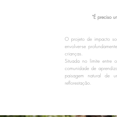
"É preciso u
O projeto de impacto soc
envolver-se profundamen
crianças.
Situada no limite ent
re o
comunidade de aprendiz
paisagem natural de 
reflorestação.