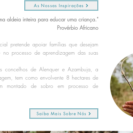
As Nossas Inspirações
ma aldeia inteira para educar uma criança."
Provérbio Africano
ial pretende apoiar famílias que desejam
te no processo de aprendizagem das suas
s
concelhos de Alenquer e Azambuja, a
agem, tem como envolvente 8 hectares de
um montado de sobro em processo de
Saiba Mais Sobre Nós