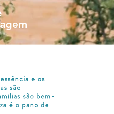
e
zagem
essência e os
ças são
famílias são bem-
eza é o pano de